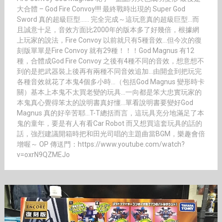
大合體 – God Fire Convoy!!!! 最終戰時出現的 Super God
Sword 真的超級巨型…… 完全完成～這玩意真的超級巨型…而
且誠意十足，音效方面比2000年的版本多了好幾倍，根據網
上玩家的說法，Fire Convoy 以前就只有5種音效…但今次的復
刻版單單是Fire Convoy 就有29種！！！God Magnus 有12
種，合體成God Fire Convoy 之後有4種不同的音效，想意想不
到的是把武器裝上後再有兩種不同音效追加…由開盒到把玩完
各種音效就花了本鬼4個多小時…（包括God Magnus 變形時卡
關）基本上本鬼不太買老變的玩具…一向都是笨大忠實玩家的
本鬼真心覺得笨太的說明書真好懂…單看說明書要變好God
Magnus 真的好辛苦耶…T-T總括而言，這玩具充分地滿足了本
鬼的童年，要是有人有看Car Robot 而又想買這套玩具的話的
話，強烈建議開箱時把和田光司唱的主題曲當BGM，樂趣會倍
增喔～ OP 傳送門：https://www.youtube.com/watch?
v=oxrN9QZMEJo