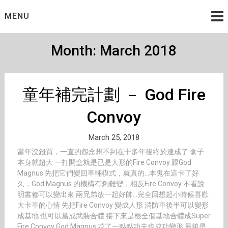
Skip
MENU
to
content
Month:
March 2018
童年補完計劃 － God Fire
Convoy
March 25, 2018
當年沒錢買，一直的怨念想不到在十多年後終於達成了 盒子
本身就超大 一打開盒就是已是人形的Fire Convoy 跟God
Magnus 先把它們變回車輛模式，就真的…本鬼在這卡了好
久，God Magnus 的機構有夠難變，相反Fire Convoy 不看說
明書都可以變出來 兩兄弟放一起好帥…完全回想起小時候喜歡
大卡車的心情 先把Fire Convoy 變成人形 消防車後半可以變形
成基地 也可以當成武裝合體 接下來是根全個基地合體成Super
Fire Convoy God Magnus 花了一點點功夫也成功變形 最後是