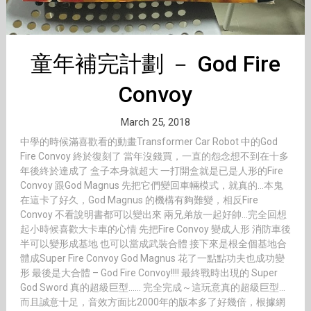
童年補完計劃 － God Fire
Convoy
March 25, 2018
中學的時候滿喜歡看的動畫Transformer Car Robot 中的God
Fire Convoy 終於復刻了 當年沒錢買，一直的怨念想不到在十多
年後終於達成了 盒子本身就超大 一打開盒就是已是人形的Fire
Convoy 跟God Magnus 先把它們變回車輛模式，就真的…本鬼
在這卡了好久，God Magnus 的機構有夠難變，相反Fire
Convoy 不看說明書都可以變出來 兩兄弟放一起好帥…完全回想
起小時候喜歡大卡車的心情 先把Fire Convoy 變成人形 消防車後
半可以變形成基地 也可以當成武裝合體 接下來是根全個基地合
體成Super Fire Convoy God Magnus 花了一點點功夫也成功變
形 最後是大合體 – God Fire Convoy!!!! 最終戰時出現的 Super
God Sword 真的超級巨型…… 完全完成～這玩意真的超級巨型…
而且誠意十足，音效方面比2000年的版本多了好幾倍，根據網