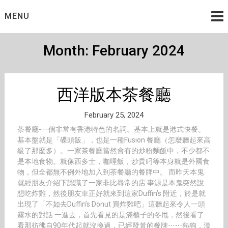
Skip
MENU
to
content
Month:
February 2024
西洋版本茶餐廳
February 25, 2024
茶餐廳-一個非常有香港特色的名詞。基本上就是港式快餐。
基本盤就是「碟頭飯」，也是一種Fusion 餐廳（怎麼聽起來高
級了那麼多）。一家茶餐廳當然會有的炒粉麵飯中，不少都不
是本地食物。就像西多士，咖哩飯，炒貴叼等本身就是外國食
物，但全都無不例外地加入到茶餐廳的餐牌中。 而昨天本鬼
就經朋友介紹下認識了一家非比尋常的店 事源是本鬼突然說
想吃炸雞，然後朋友車正好就來到這家Duffin’s 附近，於是就
出現了「不如去Duffin’s Donut 買炸雞吧」這聽起來令人一頭
霧水的對話 一進去，首先看見的是滿櫃子的冬甩，然後看了
看那彷彿自90年代起就沒換過，已經發黃的餐牌⋯⋯熱狗，漢