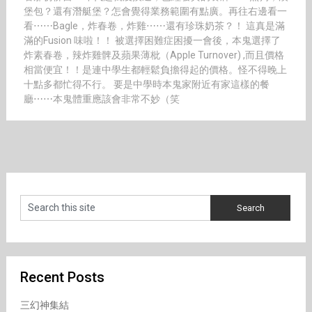
堡包？還有潛艇堡？怎會覺得業務範圍有點廣。再往右邊看一
看⋯⋯Bagle，炸春卷，炸雞⋯⋯還有珍珠奶茶？！ 這真是滿
滿的Fusion 味啦！！ 被選擇困難症困擾一會後，本鬼選擇了
炸素春卷，辣炸雞髀及蘋果薄枇（Apple Turnover) ,而且價格
相當便宜！！是連中學生都輕鬆負擔得起的價格。怪不得晚上
十點多都忙得不行。 要是中學時本鬼家附近有家這樣的餐
廳⋯⋯本鬼體重應該會非常不妙（笑
Recent Posts
三幻神集結