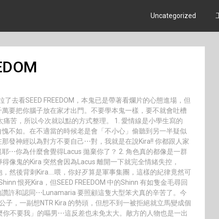
Uncategorized
EEDOM
了去看SEED FREEDOM，本鬼已是帶著看爛片的心態進場，但
千萬要把你腦子放在家才出門。不要學本鬼一樣，要不就會吐槽
痛苦，所以今次就以點的方式整理。 1. 愛情線是小學生寫的
自愧不如。在不適當的時候老是會「不小心」偷聽到另一半疑似
發神經以為對方不要自己⋯對，我就是在說Kira!! 你都跟人家
你為什麼會覺得Lacus 拋棄你了？ 2. 角色真的都像是一群
都冷靜得像鬼的Kira 突然會因為Lacus 離開一下就完全情緒失控，
懷送抱，然後背刺Kira….喂，你好歹算是軍事集團，這樣的紀律竟然可
n 恨死Kira，但SEED FREEDOM 中的Shinn 有如隻金毛尋回
讚許和認同⋯Lunamaria 要照顧這隻大型笨犬真的辛苦了。今
公子，一副想NTR Kira 的勢頭，但想不到一被拒絕就立馬變成個
麼你不要我」的嘔男⋯這反差也未免太大。敵方的人物也是一出