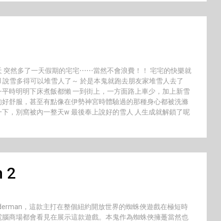
 突然多了一天假期的宅宅⋯⋯當然不會浪費！！ 宅宅的快樂就
ord 說雪多得可以堆雪人了～ 於是本鬼就跑去朋友家堆雪人去了
平時明明下床煮飯都懶 一到街上，一方面路上車少，加上新雪
的好舒服，甚至有點像在伊勢神宮時體驗過的那種身心都被洗滌
下，別窩被內一整天w 最後奉上說好的雪人 人生成就解鎖了呢
n 2
el’s Spiderman，這款主打在整個紐約開放世界的蜘蛛俠遊戲在極短時
電腦商場都會看見在展示這款遊戲。本鬼作為蜘蛛俠擁躉當然也