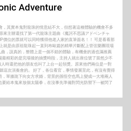
onic Adventure
奏會，其實本鬼對龍珠的情意結不大，但想著這種體驗的機會不多
現原來主辦還找了第一代龍珠主題曲《魔訶不思議アドベンチャ
IP價位的票就可以同時獲得他老人家的直筆簽名！！ 可是看看那
本上就是由原祖龍珠起一直到布歐篇的精華片斷配上管弦樂團現場
入曲，說真的，整體上是一個不錯的體驗，有機會的過也滿推薦
場最精彩的是完場後的抽獎時段，主持人就出座位號了當然少不
個人時還把他的朋友也叫了上台一起領獎。原來他們兩位是一對
聽這次演奏會的。 好了，各位看官，事情發展至此，有沒有覺得
箭，單膝跪下向女方求婚，背景的孫悟空也馬上變成一大堆兩人
也要給本鬼來放個太陽拳，在沒事先準備對閃光防禦下⋯被閃了