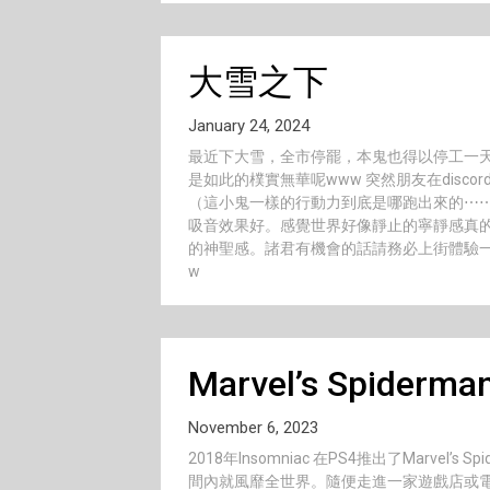
大雪之下
January 24, 2024
最近下大雪，全市停罷，本鬼也得以停工一天
是如此的樸實無華呢www 突然朋友在disc
（這小鬼一樣的行動力到底是哪跑出來的⋯⋯
吸音效果好。感覺世界好像靜止的寧靜感真
的神聖感。諸君有機會的話請務必上街體驗一
w
Marvel’s Spiderma
November 6, 2023
2018年Insomniac 在PS4推出了Marv
間內就風靡全世界。隨便走進一家遊戲店或