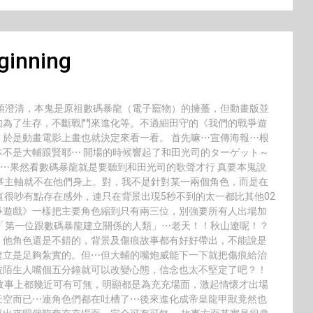
inning
須澄清，本鬼是原祖數碼暴龍（電子竉物）的擁躉，但動畫版並
如為了生存，不斷戰鬥來進化等。不過細田守的《我們的戰爭遊
於是動畫電影上畫也就決定來看一看。 首先嘛⋯宣傳海報⋯根
不是大輔跟賢耶⋯ 開場的時候響起了和田光司的ターゲット～
⋯果然看數碼暴龍就是要聽到和田光司的歌聲才行 真要本鬼說
事主軸就不在他們身上。對，我不是針對某一兩個角色，而是在
直很吵有點存在感外，連只在背景出現5秒不到的太一都比其他02
爭遊戲》一樣把主要角色縮到只有兩三位，別強要所有人出場加
「第一位跟數碼暴龍建立關係的人類」⋯老天！！秋山遼呢！？
，他角色還是不錯的，背景及傷痕故事都有好好帶出，不能說是
建立是足夠紮實的。但⋯但大輔的嘴炮威能下一下就把傷痕給治
被陌生人嘴個五分鐘就可以改變心態，信念也太不堅定了吧？！
故事上都幾近可有可無，明顯都是為充充場面，激起情懷才出場
天空而已⋯連角色們都在吐槽了⋯後來進化成帝皇龍甲獸竟然也