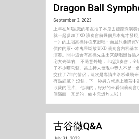
Dragon Ball Symph
September 3, 2023
上年在AR認識的宅友推了本鬼去聽龍珠演
就一起參加了XD 演奏會前幾個月本鬼才發
ー》的主唱高橋洋樹來獻唱⋯而且只要購買V
價位的票⋯本鬼果斷放棄XD 演奏會內容基
演奏。間中還會有高橋先生出來獻唱幾首插
宅友去聽的。 不過意外地，比起演奏會，全
了不少嘆息聲。當主持人發現中獎人不是一
交往了7年的情侶，這次是專情由洛杉磯飛來
有點貓膩？ 沒錯，下一秒男方就馬上膝蓋中
欣愛的照片。 他喵的，好好的來看個演奏會
個滿面⋯真是的，給本鬼爆炸去啦！！
古谷徹Q&A
July 31, 2023