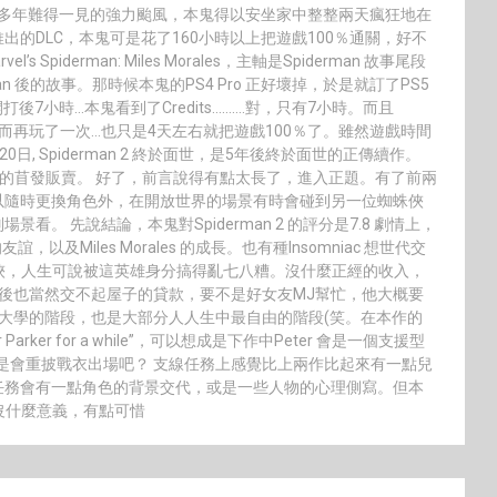
起了多年難得一見的強力颱風，本鬼得以安坐家中整整兩天瘋狂地在
的DLC，本鬼可是花了160小時以上把遊戲100％通關，好不
’s Spiderman: Miles Morales，主軸是Spiderman 故事尾段
erman 後的故事。那時候本鬼的PS4 Pro 正好壞掉，於是就訂了PS5
1 開打後7小時…本鬼看到了Credits……….對，只有7小時。而且
慣手感而再玩了一次…也只是4天左右就把遊戲100％了。雖然遊戲時間
0日, Spiderman 2 終於面世，是5年後終於面世的正傳續作。
晚上的苜發販賣。 好了，前言說得有點太長了，進入正題。有了前兩
以隨時更換角色外，在開放世界的場景有時會碰到另一位蜘蛛俠
。 先說結論，本鬼對Spiderman 2 的評分是7.8 劇情上，
n 的友誼，以及Miles Morales 的成長。也有種Insomniac 想世代交
年的蜘蛛俠，人生可說被這英雄身分搞得亂七八糟。沒什麼正經的收入，
 過世後也當然交不起屋子的貸款，要不是好女友MJ幫忙，他大概要
要進大學的階段，也是大部分人人生中最自由的階段(笑。在本作的
er Parker for a while”，可以想成是下作中Peter 會是一個支援型
半還是會重披戰衣出場吧？ 支線任務上感覺比上兩作比起來有一點兒
任務會有一點角色的背景交代，或是一些人物的心理側寫。但本
上沒什麼意義，有點可惜