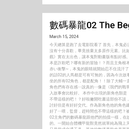
數碼暴龍02 The Beg
March 15, 2024
今天總算是跑了去電影院看了 首先，本鬼必
沒有十分喜歡，畢竟捨棄太多原作元素。比
戲》實在太出色，讓本鬼對動畫版有點好感。
本是詐欺吧？哪有新的冒險！？而且主角根本
赤い衝撃~，本鬼的眼睛就開始忍不住流汗了
的話02的人馬都是可有可無的，因為今次故
坐的所有02角色，都是配角！！除了大輔一
角色們有存在感⋯說真的⋯像是《我們的戰
入故事會比較好。 本作中出現的新角色類是
不帶這樣的吧！？好啦撇開吃書這部份不談
討好但是有好好交代。作為新角色他的角色
好了⋯喂，監督，趕時間也不帶這樣的吧？
02主角們的數碼暴龍跟他們的拍擋一樣，在
的。一開始合體機甲龍獸竟然就單純為飛上