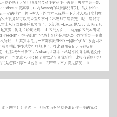
以用點心嗎？人物吐嘈真的要多少有多少⋯再寫下去單單這一點
rdinator 更高級，叫為Accord的試管嬰兒系列。能力比Kira
還可以讀心及做一定的精神干擾⋯有人可以向本鬼解釋一下這堆人為什麼都在
兩次大戰竟然可以完全置身事外？不過加了這設定⋯嗯，這就可
恆號艦長呼風喚雨了。又話說⋯Lacus 是Accord…Kira 只
acus 的愛一定是真愛，對吧？哈姆太郎～ 4. 戰鬥方面，一開始的戰鬥本鬼還
ing Freedom 但怎沒亂射七色彩虹炮老是用劍砍⋯然後看到一個畫
機不是核能喔！！ 其實本鬼是一直滿喜歡SEED 一開始的GAT 系會因不
 這些核能機出場後就變得很無聊了。後來跟朋友聊天時被提到
護衛⋯艦載機全出擊下，Archangel 基本上就是裸體衝進戰場沒什
那裡⋯本鬼就先不Neta 了畢竟是全套電影唯一比較有看頭的地
戰鬥是怎樣回事⋯比起熱血，亢￼奮，不如說是搞笑。 5.
問題 敗下去啦！！ 然後⋯⋯今晚要面對的就是那亂作一團的電線