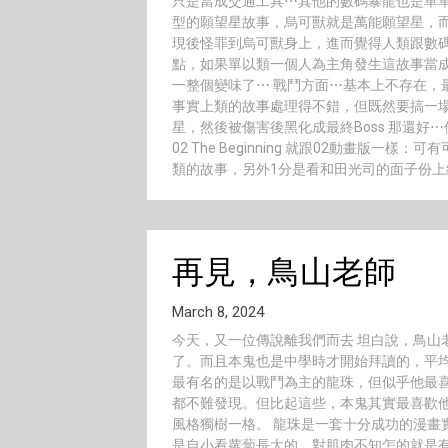
只是當成交通工具⋯其他的數碼暴龍也是單單
型的願望星故事，烏可獸就是萬能願望星，
現後怪罪到烏可獸身上，進而覺得人類跟數
點，如果單以類一個人為主角發生這故事當成
一整個變味了⋯ 戰鬥方面⋯基本上不存在，最
事實上類的故事處理得不錯，但既然要搞一
星，然後被傷害後黑化成最終Boss 那還好
02 The Beginning 就跟02動畫版一樣：可有
類的故事，另外1分是看和田光司的面子份上
再見，鳥山老師
March 8, 2024
今天，又一位傳說離我們而去 坦白說，鳥山
了。而且本鬼也是中學時才開始拜讀的，平
最有名的是以戰鬥為主的龍珠，但似乎他最喜歡畫
都不難發現。但比起這些，本鬼其實最喜歡
風格獨樹一格。 龍珠是一套十分成功的漫畫
是自小看蘿蔔長大的，對肌肉不知怎的就是