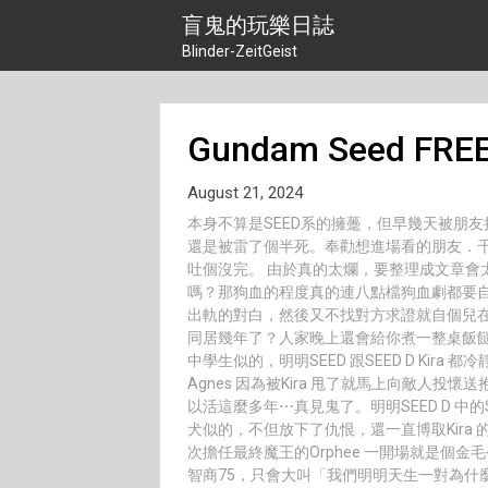
Skip
盲鬼的玩樂日誌
to
Blinder-ZeitGeist
content
Gundam Seed FR
August 21, 2024
本身不算是SEED系的擁躉，但早幾天被朋友拉
還是被雷了個半死。奉勸想進場看的朋友．
吐個沒完。 由於真的太爛，要整理成文章會太
嗎？那狗血的程度真的連八點檔狗血劇都要
出軌的對白，然後又不找對方求證就自個兒在那
同居幾年了？人家晚上還會給你煮一整桌飯餸耶⋯
中學生似的，明明SEED 跟SEED D Kira 
Agnes 因為被Kira 甩了就馬上向敵人投
以活這麼多年⋯真見鬼了。明明SEED D 中的Shin
犬似的，不但放下了仇恨，還一直博取Kira 的
次擔任最終魔王的Orphee 一開場就是個金毛
智商75，只會大叫「我們明明天生一對為什