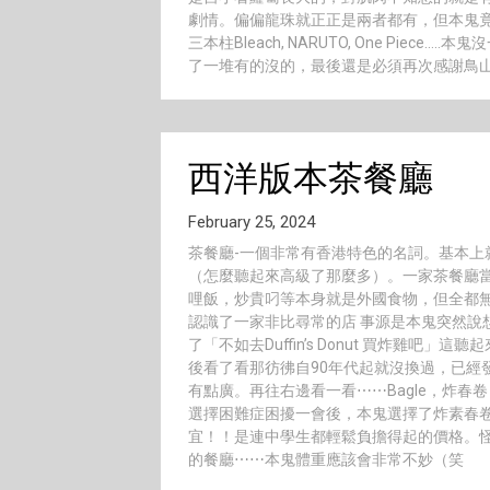
劇情。偏偏龍珠就正正是兩者都有，但本鬼竟
三本柱Bleach, NARUTO, One Pie
了一堆有的沒的，最後還是必須再次感謝鳥
西洋版本茶餐廳
February 25, 2024
茶餐廳-一個非常有香港特色的名詞。基本上就
（怎麼聽起來高級了那麼多）。一家茶餐廳
哩飯，炒貴叼等本身就是外國食物，但全都無
認識了一家非比尋常的店 事源是本鬼突然說想吃
了「不如去Duffin’s Donut 買炸雞
後看了看那彷彿自90年代起就沒換過，已經
有點廣。再往右邊看一看⋯⋯Bagle，炸春卷，
選擇困難症困擾一會後，本鬼選擇了炸素春卷，辣炸
宜！！是連中學生都輕鬆負擔得起的價格。怪
的餐廳⋯⋯本鬼體重應該會非常不妙（笑