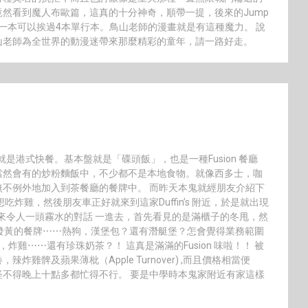
然看到魔人布歐篇，這真的十分神奇，順帶一提，後來的Jump
ce…..本鬼沒一本可以挨過4本單行本。鳥山老師的漫畫就是有這種魔力。 說
山老師為全世界的動漫迷帶來那麼精彩的童年，請一路好走。
是港式快餐。基本盤就是「碟頭飯」，也是一種Fusion 餐廳
當然會有的炒粉麵飯中，不少都不是本地食物。就像西多士，咖
不例外地加入到茶餐廳的餐牌中。 而昨天本鬼就經朋友介紹下
炸雞，然後朋友車正好就來到這家Duffin’s 附近，於是就出現
吧」這聽起來令人一頭霧水的對話 一進去，首先看見的是滿櫃子的冬甩，然
發黃的餐牌⋯⋯熱狗，漢堡包？還有潛艇堡？怎會覺得業務範圍
炸雞⋯⋯還有珍珠奶茶？！ 這真是滿滿的Fusion 味啦！！ 被
雞髀及蘋果薄枇（Apple Turnover) ,而且價格相當便
不得晚上十點多都忙得不行。 要是中學時本鬼家附近有家這樣