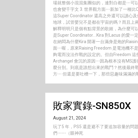
場就整個小混混集團似的，連對白都是⋯可
也會變千字文 3. 世界觀方面⋯新加了一種比Coo
這Super Coordinator 還高之外
地球，試管嬰兒不是都在宇宙的嗎？而且上
解釋明明只是個有點背景的歌姬，為什麼可以當上永
是Super Coordinator….Kira 對L
在納悶為什麼Kira 開著一台滿身是炮的Rais
面⋯喔，原來Raising Freedom 是電池
夠電而沒法作戰的設定的。但自Freedom
Archangel 會沉的原因⋯因為根本沒有MS
麼分別。到底是誰想出來的戰鬥？然後最終戰
方⋯ 但還是要吐槽一下，那些惡趣味滿滿的
敗家實錄-SN850X
August 21, 2024
玩了5 年，PS5 還是避不了要追加容量的
們⋯⋯（眼神死