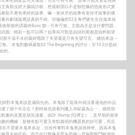
出來吧個龍套充充場面，完全可有可無。 故事方面其實是很典
而主角類沒經大腦就許願，然後願望以不是類想像的扭曲形式實
碼暴龍不應有牽絆的故事。嘛⋯老掉牙的故事有老掉牙故事的優
番外劇場版應該真的不錯。但偏偏把02主角們硬生生拉進來就
後那個所謂最終Boss 都⋯可有可無。文戲為主是沒什麼問題，
場武戲⋯精彩一點可以嗎？如果烏可獸是由頭到尾都是純粹願望
⋯但那不湯不水的最終戰除了失望還是只有失望可言。 總括來說⋯
可無。 本鬼對數碼暴龍02 The Beginning 的評分：3/10 2分是給
給的。
老師對本鬼來說是滿陌生的。本鬼除了龍珠外就沒看過他的作品
均遲了個十年左右？那時候也就看到魔人布歐篇為止⋯。雖然他
的其實是搞笑漫畫，由Dr. Slump (IQ博士），及早期的龍珠
他畫的機械，那種有點可愛又有點蠢萌的機器真的好可愛，而且
實在不需要本鬼來多說，但有件事對本鬼來說很神奇。因為本鬼
有種莫名的抗拒，而且也討厭像是星矢那種一直無限戰鬥輪迴的