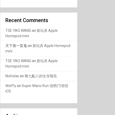
Recent Comments
TSE YAO WANG
on
新玩具 Apple
Homepod mini
天下第一盲鬼
on
新玩具 Apple Homepod
mini
TSE YAO WANG
on
新玩具 Apple
Homepod mini
Nicholas
on
雜七亂八的生存報告
Wolffy
on
Super Mario Run 強勢(?)登陸
iOS