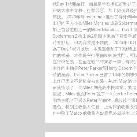
就Day 1就開始打。而且當年香港正好刮
紐約大樓中穿梭，打擊罪惡。加上數個月後推出
痛快。 2020年時Insomniac 推出了待外傳Marvel
出現的黑人小孩Miles Morales 成為Spid
加上首發遊戲之一的Miles Morales。Day 
Spiderman 2 推出前2星期本鬼為了習
時有點短，但內容還是不錯的。 2023年10月2
為了Day 1就可以玩，本鬼還參加了19號
作的根基，本作是主打兩個蜘蛛俠共鬥，可
在行俠仗義，甚至在戰鬥時來參一腳，有特別場景看
本作的主軸是Peter Parker跟Harry Osbor
替的感覺。Peter Parker 已當了10
上作已因交不起租金被迫遷，Aunt May
留落街頭了。而Miles 則是高中快畢業，
最後，Miles 也跟Peter 說了一句”go be Pet
的角色吧？不過以Peter 的個性…應該後
遜色。特別是收集系任務，上兩作的收集系
作中除了Marco 的收集有點意思外就基本